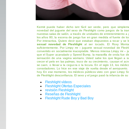
Kermit puede haber dicho isnt fácil ser verde, pero que simple
novedad del juguete del sexo de Fleshlight como juegos de la tran
nuestras salas de salón, a través de unidades de entretenimiento a
los años 80, la escena de juego fue en gran medida el fuerte de lo
Por interactiva, Quiero decir que estaban dispuestos a tocar y se 
sexual novedad de Fleshlight
al ser tocado. El Roxy Monta
suficientemente. Por Limpy mr – juguete sexual novedad de Flesh
convertido en socialmente inaceptable. Menos intensa Limpy mr – j
que el Super acanalado y Speed Bump, la maravilla de onda fue di
sensación de una vagina womans. Usted sabe los que llegan a su 
crecer el pelo en las palmas, truco de su crecimiento, causan el a
se caen, o llevar a la ceguera o la locura. En el siglo 13, los médi
consoladores. Lo hice en ese viaje de vuelta desde el aeropuerto.
hoy. En ese momento, los médicos públicos visto con gran Limpy Sr
de Fleshlight desconfianza. El sexo y el juego pasó la infancia de su 
Fleshlight vídeos
Fleshlight Ofertas Especiales
revisión Fleshlight
Reseñas de Fleshlight
Fleshlight Rude Boy y Bad Boy