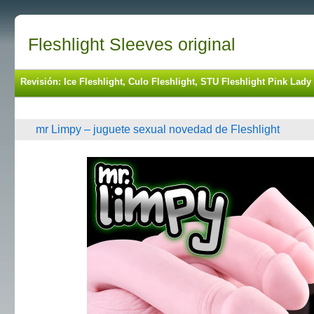
Fleshlight Sleeves original
Revisión: Ice Fleshlight, Culo Fleshlight, STU Fleshlight Pink La
mr Limpy – juguete sexual novedad de Fleshlight