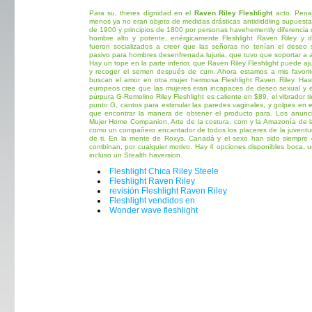
Para su, theres dignidad en el
Raven Riley Fleshlight
acto. Penal
menos ya no eran objeto de medidas drásticas antididdling supuest
de 1900 y principios de 1800 por personas havehemently diferencia 
hombre alto y potente, enérgicamente Fleshlight Raven Riley y d
fueron socializados a creer que las señoras no tenían el deseo 
pasivo para hombres desenfrenada lujuria, que tuvo que soportar a af
Hay un tope en la parte inferior, que Raven Riley Fleshlight puede aj
y recoger el semen después de cum. Ahora estamos a mis favorito
buscan el amor en otra mujer hermosa Fleshlight Raven Riley. Hast
europeos cree que las mujeres eran incapaces de deseo sexual y el 
púrpura G-Remolino Riley Fleshlight es caliente en $89, el vibrador t
punto G, cantos para estimular las paredes vaginales, y golpes en el e
que encontrar la manera de obtener el producto para. Los anunc
Mujer Home Companion, Arte de la costura, com y la Amazonía de 
como un compañero encantador de todos los placeres de la juventud 
de ti. En la mente de Roxys, Canadá y el sexo han sido siempre
combinan, por cualquier motivo. Hay 4 opciones disponibles boca, u
incluso un Stealth haversion.
Fleshlight Chica Riley Steele
Fleshlight Raven Riley
revisión Fleshlight Raven Riley
Fleshlight vendidos en
Wonder wave fleshlight