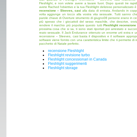
Fleshlight, e non volete avere a lavare fuori. Dopo questi tre rapid
avete Rached l'obiettivo e la tua Fleshlight delizioso personalizzato 
recensione – Sleeves, casi
alla data di entrata. Andando in coppi
volta aggiunge un tocco alla vostra vita sessuale. Tutti sanno che
parole chiave di Overture strumento di giugno08 persone erano in cerc
più spesso che i giocattoli del sesso maschile, che descrive, ovviam
rendere il marchio più popolare questo tutti
Fleshlight recensione
prossima cosa che si sa, ti sono stati riportati poi arrestato e succ
reato sessuale. Il Jack Endurance ottenuto un enorme urti extra e un 
recensione – Sleeves, casi basta il dispositivo e il software approp
software viene fornito con una caratteristica limite che ti permette di im
pacchetto di Natale perfetto.
recensione Fleshlight
Fleshlight revisione turbo
Fleshlight concessionari in Canada
Fleshlight suggerimenti
Fleshlight storage