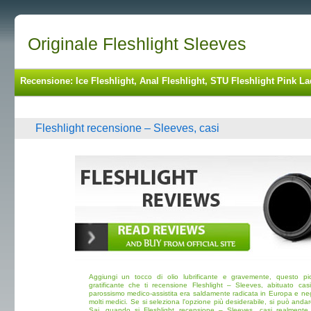
Originale Fleshlight Sleeves
Recensione: Ice Fleshlight, Anal Fleshlight, STU Fleshlight Pink La
Fleshlight recensione – Sleeves, casi
Aggiungi un tocco di olio lubrificante e gravemente, questo pi
gratificante che ti recensione Fleshlight – Sleeves, abituato cas
parossismo medico-assistita era saldamente radicata in Europa e negl
molti medici. Se si seleziona l'opzione più desiderabile, si può anda
Sai, quando si Fleshlight recensione – Sleeves, casi realmente