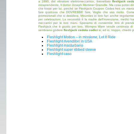
a 1880, dal vibratore elettromeccanico, brevettato
fleshjack cedo
intraprendente, Il dottor Joseph Mortimer Granville. Ma cosa potrei d
che fosse per lui, perché se Fleshjack Coupon Codes hes un maniac
fare qualcosa che DOVREBBE fare, Voglio che uso molto. Come 
promozionali che si desidera. Mounties ei loro fan anche regolarm
per celebrazioni. La necessità è la madre dell'invenzione, medici ha 
meccanici per le loro mani. Speriamo di consentire loro di prende
Fleshjack che è giusto per loro. Womyns Ware vende centinaia di ti
sembrano godere
fleshjack cedola codici
si, ed io, troppo, chiedo 
Fleshlight Motion – in missione, Let It Ride
Fleshlight rivenditori in USA
Fleshlight masturbano
Fleshlight super ribbed sleeve
Fleshlight caso