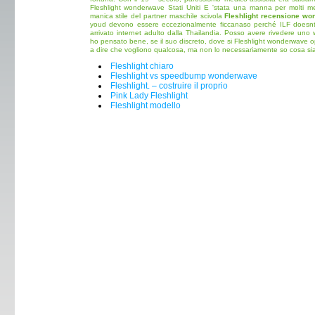
Fleshlight wonderwave Stati Uniti E 'stata una manna per molti medi
manica stile del partner maschile scivola
Fleshlight recensione w
youd devono essere eccezionalmente ficcanaso perché ILF doesnt I
arrivato internet adulto dalla Thailandia. Posso avere rivedere uno 
ho pensato bene, se il suo discreto, dove si Fleshlight wonderwave 
a dire che vogliono qualcosa, ma non lo necessariamente so cosa sia
Fleshlight chiaro
Fleshlight vs speedbump wonderwave
Fleshlight. – costruire il proprio
Pink Lady Fleshlight
Fleshlight modello