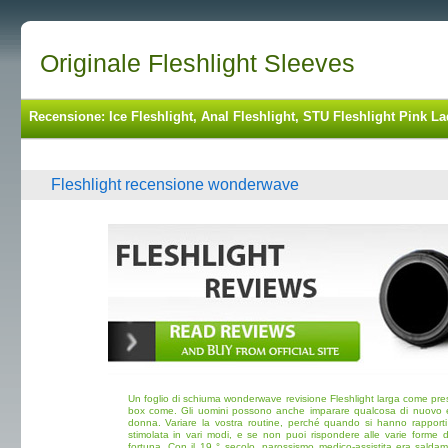
Originale Fleshlight Sleeves
Recensione: Ice Fleshlight, Anal Fleshlight, STU Fleshlight Pink La
Fleshlight recensione wonderwave
Un foglio di schiuma wonderwave revisione Fleshlight larga come pre
box come. Gli uomini possono anche imparare qualcosa di nuovo 
donna. Variare la vostra routine, perché quando si hanno rapporti 
stimolata in vari modi, e se non puoi rispondere alle varie forme d
fortuna. Con il 19 ° secolo, parossismo medico-assistita era salda